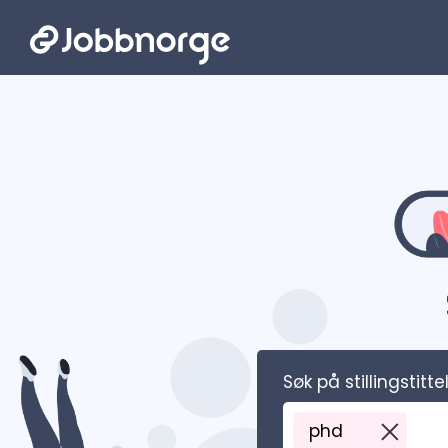
Hopp til hovedinnhold
Søk på stillingstitte
phd
fjerne