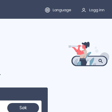
Language
Logg inn
r
Søk