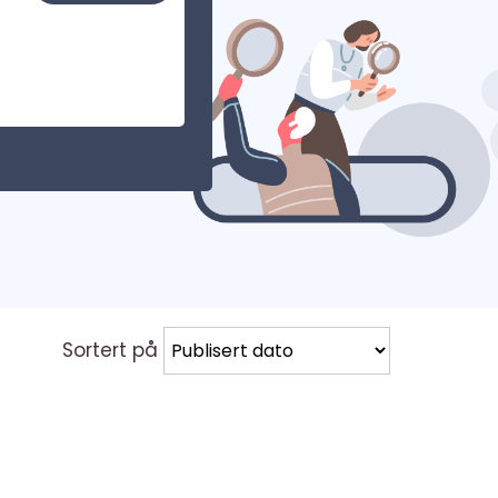
TNU - Norges teknisk-naturvitenskapelige universite
Sortert på