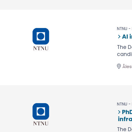
NTNU - 
AI 
The D
candid
Åle
NTNU - 
PhD
infr
The D