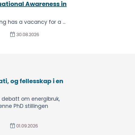
ational Awareness in
g has a vacancy for a ...
30.08.2026
i, og fellesskap i en
g debatt om energibruk,
denne PhD stillingen
01.09.2026