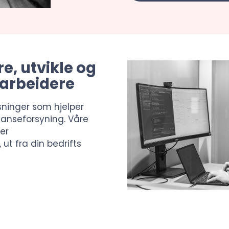
re, utvikle og
darbeidere
sninger som hjelper
anseforsyning. Våre
ler
ut fra din bedrifts