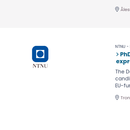
Åle
NTNU - 
PhD
expr
The D
candi
EU-fun
Tro