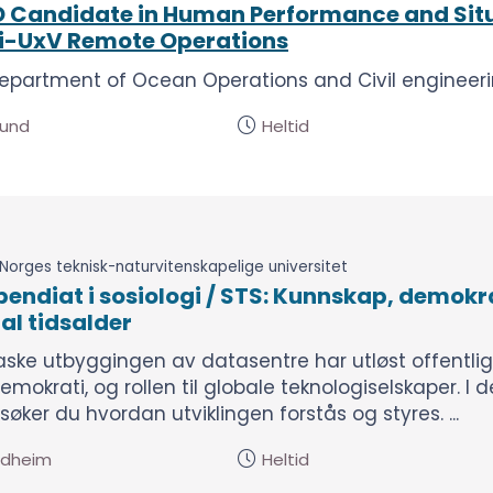
 Candidate in Human Performance and Situ
i-UxV Remote Operations
epartment of Ocean Operations and Civil engineerin
sund
Heltid
Norges teknisk-naturvitenskapelige universitet
pendiat i sosiologi / STS: Kunnskap, demokrat
tal tidsalder
aske utbyggingen av datasentre har utløst offentli
emokrati, og rollen til globale teknologiselskaper. I 
øker du hvordan utviklingen forstås og styres. ...
ndheim
Heltid