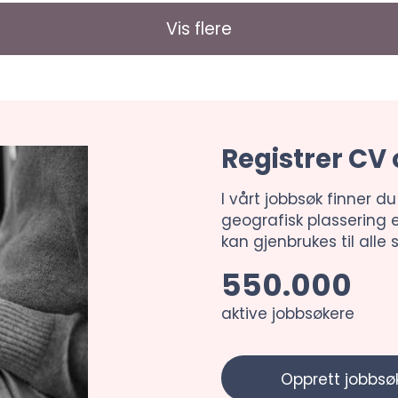
Vis flere
Registrer CV 
I vårt jobbsøk finner du
geografisk plassering e
kan gjenbrukes til alle st
550.000
aktive jobbsøkere
Opprett jobbsøk