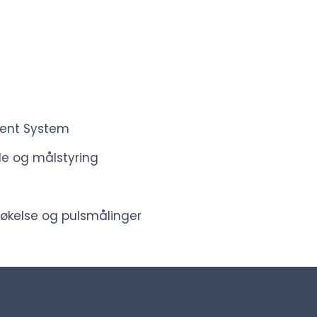
g
ent System
e og målstyring
økelse og pulsmålinger