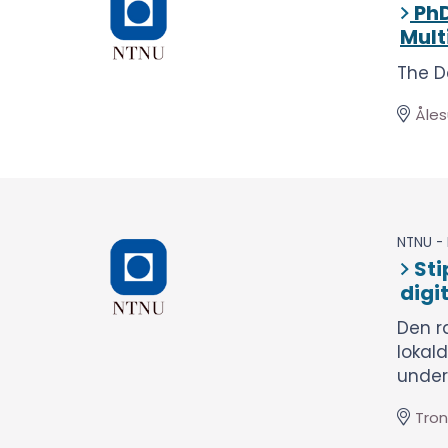
PhD
Mult
The D
Åle
NTNU - 
Sti
digi
Den r
lokald
unders
Tro