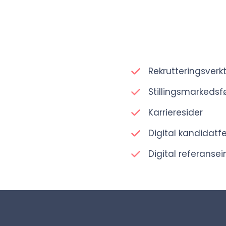
Rekrutteringsverk
Stillingsmarkedsf
Karrieresider
Digital kandidat
Digital referanse