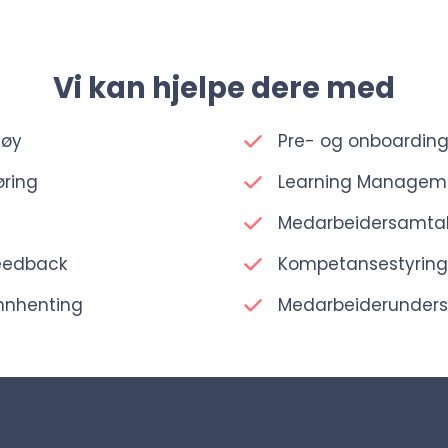
Vi kan hjelpe dere med
tøy
Pre- og onboardin
øring
Learning Managem
Medarbeidersamtal
feedback
Kompetansestyring
innhenting
Medarbeiderunders