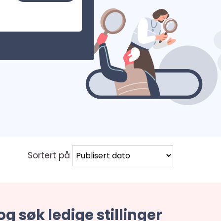
Sortert på
og søk ledige stillinger