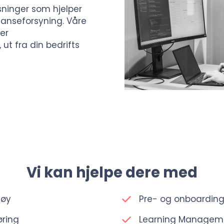
sninger som hjelper
anseforsyning. Våre
ler
ut fra din bedrifts
Vi kan hjelpe dere med
tøy
Pre- og onboardin
øring
Learning Managem