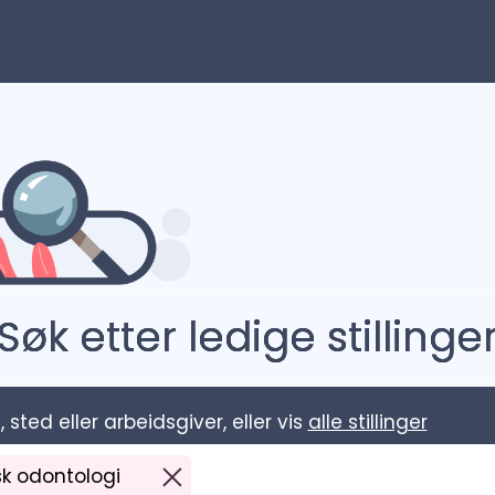
Søk etter ledige stillinge
l, sted eller arbeidsgiver, eller vis
alle stillinger
isk odontologi
fjerne Institutt for klinisk odontolo