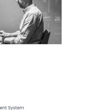
g
ent System