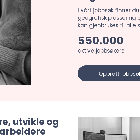
I vårt jobbsøk finner du
geografisk plassering e
kan gjenbrukes til alle st
550.000
aktive jobbsøkere
Opprett jobbsøk
re, utvikle og
darbeidere