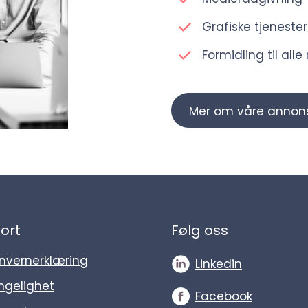
Grafiske tjenester
Formidling til all
Mer om våre annons
ort
Følg oss
nvernerklæring
Linkedin
engelighet
Facebook