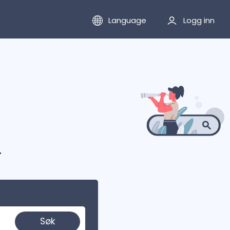
Language
Logg inn
r
Søk
gi