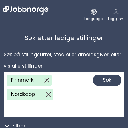
Hopp til hovedinnhold
Language
Logg inn
Søk etter ledige stillinger
Søk på stillingstittel, sted eller arbeidsgiver, eller
vis
alle stillinger
Finnmark
Søk
fjerne Finnmark
Nordkapp
fjerne Nordkapp
Filtrer