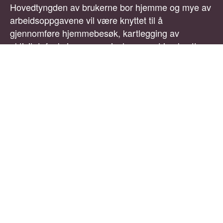
Hovedtyngden av brukerne bor hjemme og mye av
arbeidsoppgavene vil være knyttet til å
gjennomføre hjemmebesøk, kartlegging av
aktivitet, funksjon og omgivelser, samt iverksette
tiltak alene eller tverrfaglig sammen med annet
helsepersonell.
Stillingen er underlagt områdeleder for helse,
velferd og omsorg, og har kontorsted sammen med
stab omsorg på Rådhuset.
Arbeidsoppgaver:
Tilby ergoterapitjenester til befolkningen
individuelt eller i grupper
Veilede samarbeidende tjenester og frivillige