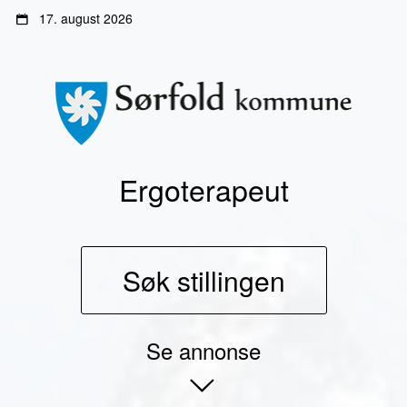
Gå
Gå
17. august 2026
til
til
innhold
sidemeny
Ergoterapeut
Søk stillingen
Se annonse