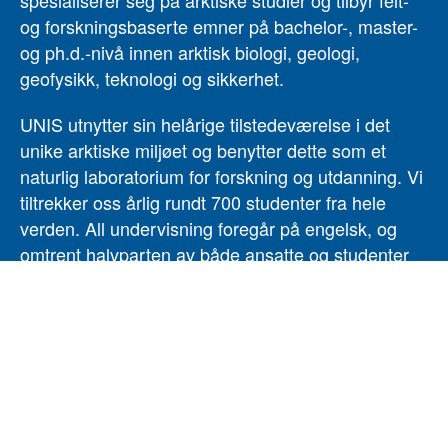
spesialiserer seg på arktiske studier og tilbyr felt-
og forskningsbaserte emner på bachelor-, master-
og ph.d.-nivå innen arktisk biologi, geologi,
geofysikk, teknologi og sikkerhet.
UNIS utnytter sin helårige tilstedeværelse i det
unike arktiske miljøet og benytter dette som et
naturlig laboratorium for forskning og utdanning. Vi
tiltrekker oss årlig rundt 700 studenter fra hele
verden. All undervisning foregår på engelsk, og
omtrent halvparten av både ansatte og studenter
er internasjonale. UNIS ble etablert i 1993 og er et
statlig aksjeselskap underlagt
Kunnskapsdepartementet. Administrasjonsspråket
er norsk. UNIS sine verdier er inkludering,
transparens, engasjement, pålitelighet og respekt.