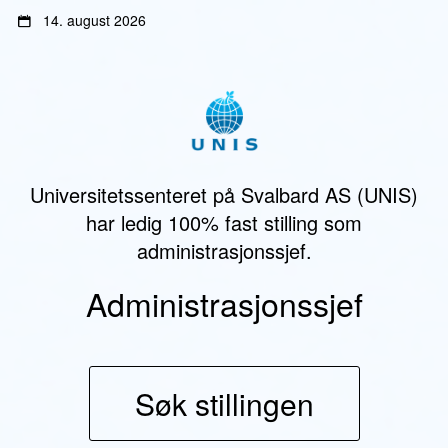
Gå
Gå
14. august 2026
til
til
innhold
sidemeny
Universitetssenteret på Svalbard AS (UNIS)
har ledig 100% fast stilling som
administrasjonssjef.
Administrasjonssjef
Søk stillingen