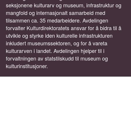
seksjonene kulturarv og museum, infrastruktur og
mangfold og internasjonalt samarbeid med
tilsammen ca. 35 medarbeidere. Avdelingen
forvalter Kulturdirektoratets ansvar for å bidra til å
utvikle og styrke iden kulturelle infrastrukturen
inkludert museumssektoren, og for å vareta
kulturarven i landet. Avdelingen hjelper til i
forvaltningen av statstilskudd til museum og
kulturinstitusjoner.
Seksjon for kulturarv og museum er faglig rådgiver
for Kultur- og likestillingsdepartmentet i museums-
og kulturarvsspørsmål, blant annet gjennom
museumsvurderinger og statistikk, og faglige
vurderinger av nasjonale kulturbyggsøknader. Det
innebærer også forvaltning av tilskuddsordninger
for museumsnettverk og museumsprogrammer,