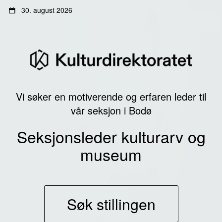
Gå
Gå
30. august 2026
til
til
innhold
sidemeny
Vi søker en motiverende og erfaren leder til
vår seksjon i Bodø
Seksjonsleder kulturarv og
museum
Søk stillingen