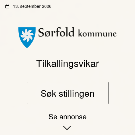
Gå
Gå
13. september 2026
til
til
innhold
sidemeny
Tilkallingsvikar
Søk stillingen
Se annonse