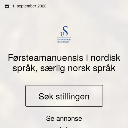
Gå
Gå
1. september 2026
til
til
innhold
sidemeny
Førsteamanuensis i nordisk
språk, særlig norsk språk
Søk stillingen
Se annonse