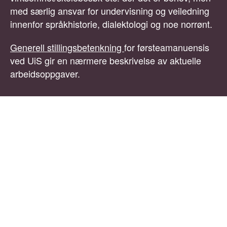
med særlig ansvar for undervisning og veiledning
innenfor språkhistorie, dialektologi og noe norrønt.
Generell stillingsbetenkning
for førsteamanuensis
ved UiS gir en nærmere beskrivelse av aktuelle
arbeidsoppgaver.
Kvalifikasjoner
Vi søker etter førsteamanuensis med doktorgrad
eller kompetanse på tilsvarende nivå dokumentert
ved vitenskapelig arbeider av samme omfang og
kvalitet, innenfor nordisk språkvitenskap.
Kompetanse innenfor norsk språkhistorie og norsk
dialektologi foretrekkes.