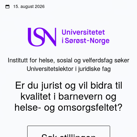
Gå
Gå
15. august 2026
til
til
innhold
sidemeny
Institutt for helse, sosial og velferdsfag søker
Universitetslektor i juridiske fag
Er du jurist og vil bidra til
kvalitet i barnevern og
helse- og omsorgsfeltet?