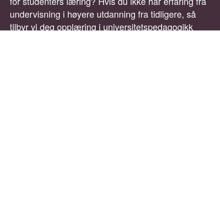
for studenters læring? Hvis du ikke har erfaring fra
undervisning i høyere utdanning fra tidligere, så
tilbyr vi deg opplæring i universitetspedagogikk
som en del av stillingen. Vi tilbyr også veiledning
spesifikt inn mot undervisning i juridiske temaer.
Dersom du har ønske og ambisjoner om å utvikle
din kompetanse innenfor et avgrenset rettsområde
– enten barnevernsrett eller helse- og omsorgsrett
– vil vi forsøke å tilrettelegge for det.
Ved oppstart i stillingen vil du få tid til å fordype
deg i temaene du skal undervise i. Senere kan du
bruke fordypningstiden til forskning eller
pedagogisk utviklingsarbeid, men undervisning
utgjør hoveddelen av en universitetslektorstilling.
Hvis du har ambisjon om å kvalifisere deg til
førstestillingsnivå (førsteamanuensis eller
førstelektor), gis du anledning til å jobbe for dette