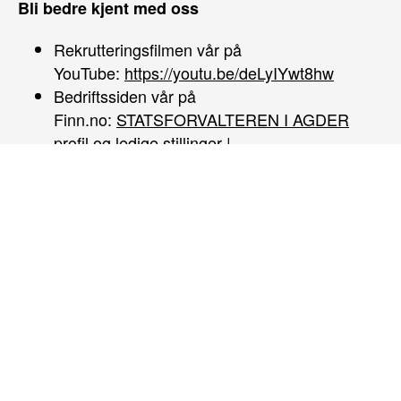
Bli bedre kjent med oss
Rekrutteringsfilmen vår på
YouTube:
https://youtu.be/deLyIYwt8hw
Bedriftssiden vår på
Finn.no:
STATSFORVALTEREN I AGDER
profil og ledige stillinger |
Nettsiden
vår:
https://www.statsforvalteren.no/nb/agder/O
oss/Avdelinger/
Arbeidsoppgaver
Stillingen inngår i beredskapsstaben med ansvar
for helhetlig arbeid innen samfunns-sikkerhet- og