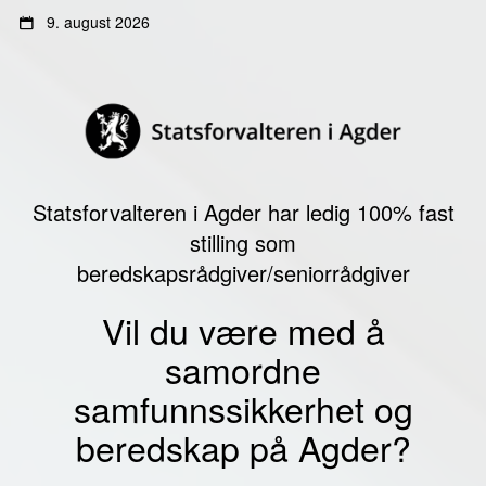
Gå
Gå
9. august 2026
til
til
innhold
sidemeny
Statsforvalteren i Agder har ledig 100% fast
stilling som
beredskapsrådgiver/seniorrådgiver
Vil du være med å
samordne
samfunnssikkerhet og
beredskap på Agder?