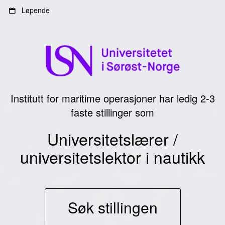
Gå
Gå
Løpende
til
til
innhold
sidemeny
Institutt for maritime operasjoner har ledig 2-3
faste stillinger som
Universitetslærer /
universitetslektor i nautikk
Søk stillingen