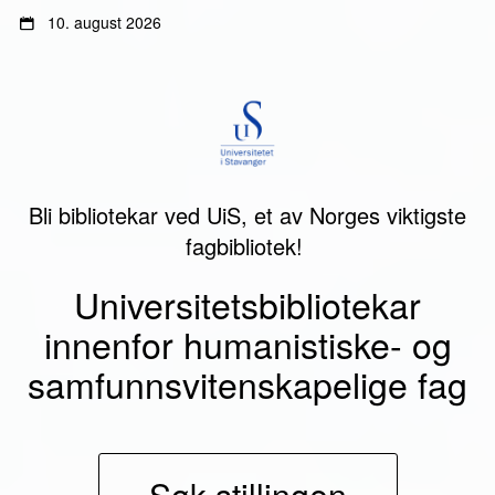
Gå
Gå
10. august 2026
til
til
innhold
sidemeny
Bli bibliotekar ved UiS, et av Norges viktigste
fagbibliotek!
Universitetsbibliotekar
innenfor humanistiske- og
samfunnsvitenskapelige fag
Søk stillingen