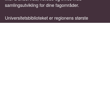
samlingsutvikling for dine fagområder.
Universitetsbiblioteket er regionens største
fagbibliotek med rundt 40 ansatte, og er et
døgnåpent bibliotek i stadig utvikling. Her møter du
et inkluderende arbeidsmiljø med høy faglig
kompetanse, stort engasjement og gode
muligheter til å påvirke og utvikle tjenestene våre
videre. Du vil også samarbeide med
ressursgrupper ved universitetsbiblioteket og/eller
andre enheter ved universitetet.
Hovedoppgaver
være kontaktbibliotekar for studenter og