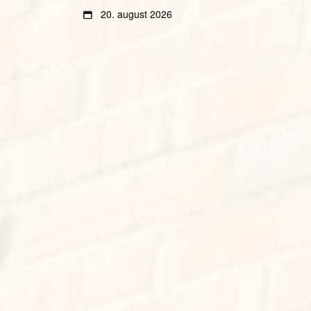
Gå
Gå
20. august 2026
til
til
innhold
sidemeny